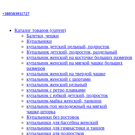
+380503911727
Каталог товаров
(current)
Балетки, чешки
Купальники
купальник детский цельный, подросток
Купальник детский, подросток, раздельный
купальник женский на косточке больших размеров
купальник женский на мягкой чашке больших
размеров
купальник женский на твердой чашке
купальник женский с шортами
купальник женский цельный
купальник с ретро плавками
купальник с юбкой детский, подросток
купальник-майка женский, танкини
купальник-топ молодежный на мягкой
чашке,шторка
Купальники без ростовок
купальники для бассейна женский
купальники для гимнастики и танцев
купальники для подростков