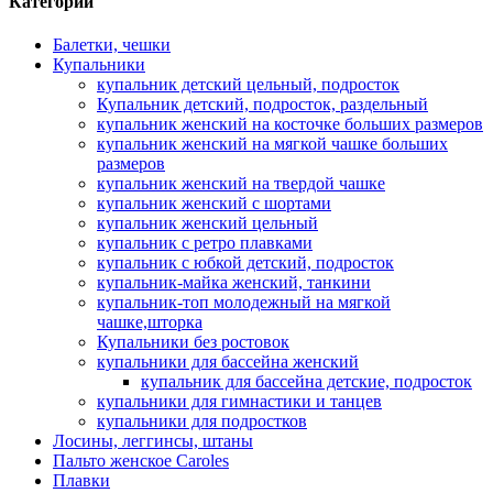
Категории
Балетки, чешки
Купальники
купальник детский цельный, подросток
Купальник детский, подросток, раздельный
купальник женский на косточке больших размеров
купальник женский на мягкой чашке больших
размеров
купальник женский на твердой чашке
купальник женский с шортами
купальник женский цельный
купальник с ретро плавками
купальник с юбкой детский, подросток
купальник-майка женский, танкини
купальник-топ молодежный на мягкой
чашке,шторка
Купальники без ростовок
купальники для бассейна женский
купальник для бассейна детские, подросток
купальники для гимнастики и танцев
купальники для подростков
Лосины, леггинсы, штаны
Пальто женское Caroles
Плавки