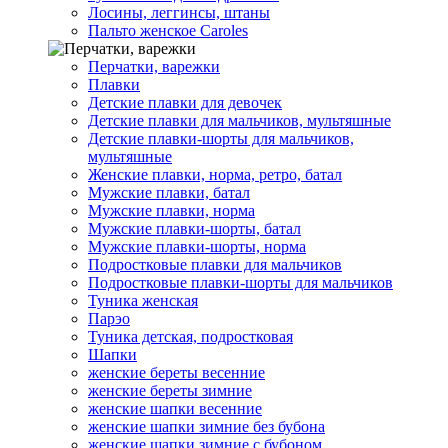
Лосины, леггинсы, штаны
Пальто женское Caroles
Перчатки, варежки
Плавки
Детские плавки для девочек
Детские плавки для мальчиков, мультяшные
Детские плавки-шорты для мальчиков,
мультяшные
Женские плавки, норма, ретро, батал
Мужские плавки, батал
Мужские плавки, норма
Мужские плавки-шорты, батал
Мужские плавки-шорты, норма
Подростковые плавки для мальчиков
Подростковые плавки-шорты для мальчиков
Туникa женская
Парэо
Туника детская, подростковая
Шапки
женские береты весенние
женские береты зимние
женские шапки весенние
женские шапки зимние без бубона
женские шапки зимние с бубоном