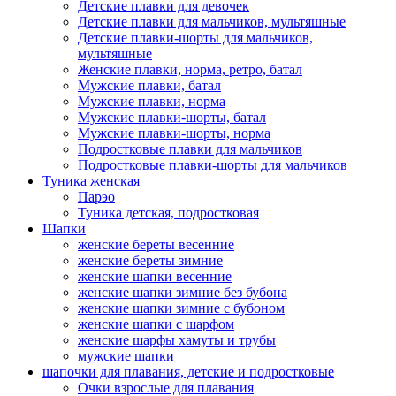
Детские плавки для девочек
Детские плавки для мальчиков, мультяшные
Детские плавки-шорты для мальчиков,
мультяшные
Женские плавки, норма, ретро, батал
Мужские плавки, батал
Мужские плавки, норма
Мужские плавки-шорты, батал
Мужские плавки-шорты, норма
Подростковые плавки для мальчиков
Подростковые плавки-шорты для мальчиков
Туникa женская
Парэо
Туника детская, подростковая
Шапки
женские береты весенние
женские береты зимние
женские шапки весенние
женские шапки зимние без бубона
женские шапки зимние с бубоном
женские шапки с шарфом
женские шарфы хамуты и трубы
мужские шапки
шапочки для плавания, детские и подростковые
Очки взрослые для плавания