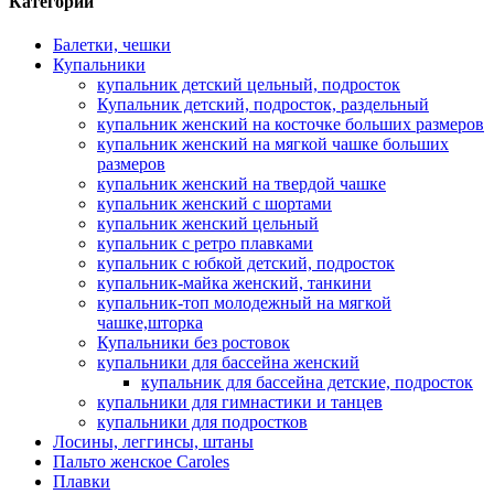
Категории
Балетки, чешки
Купальники
купальник детский цельный, подросток
Купальник детский, подросток, раздельный
купальник женский на косточке больших размеров
купальник женский на мягкой чашке больших
размеров
купальник женский на твердой чашке
купальник женский с шортами
купальник женский цельный
купальник с ретро плавками
купальник с юбкой детский, подросток
купальник-майка женский, танкини
купальник-топ молодежный на мягкой
чашке,шторка
Купальники без ростовок
купальники для бассейна женский
купальник для бассейна детские, подросток
купальники для гимнастики и танцев
купальники для подростков
Лосины, леггинсы, штаны
Пальто женское Caroles
Плавки