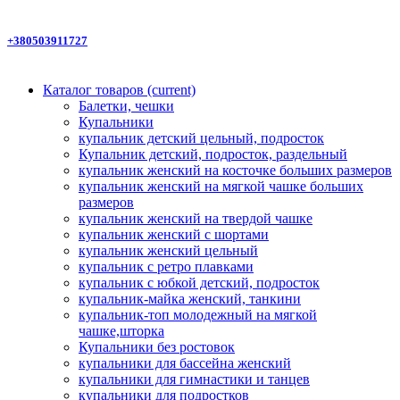
+380503911727
Каталог товаров
(current)
Балетки, чешки
Купальники
купальник детский цельный, подросток
Купальник детский, подросток, раздельный
купальник женский на косточке больших размеров
купальник женский на мягкой чашке больших
размеров
купальник женский на твердой чашке
купальник женский с шортами
купальник женский цельный
купальник с ретро плавками
купальник с юбкой детский, подросток
купальник-майка женский, танкини
купальник-топ молодежный на мягкой
чашке,шторка
Купальники без ростовок
купальники для бассейна женский
купальники для гимнастики и танцев
купальники для подростков