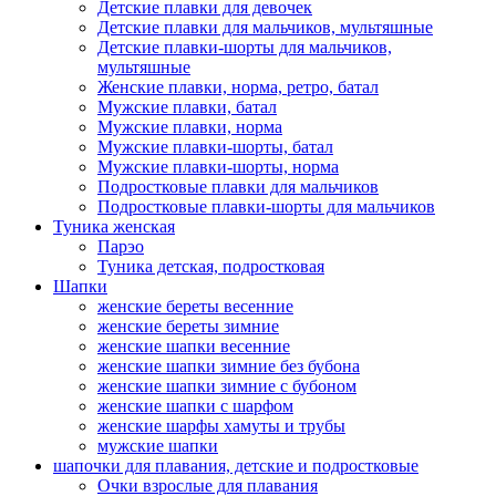
Детские плавки для девочек
Детские плавки для мальчиков, мультяшные
Детские плавки-шорты для мальчиков,
мультяшные
Женские плавки, норма, ретро, батал
Мужские плавки, батал
Мужские плавки, норма
Мужские плавки-шорты, батал
Мужские плавки-шорты, норма
Подростковые плавки для мальчиков
Подростковые плавки-шорты для мальчиков
Туникa женская
Парэо
Туника детская, подростковая
Шапки
женские береты весенние
женские береты зимние
женские шапки весенние
женские шапки зимние без бубона
женские шапки зимние с бубоном
женские шапки с шарфом
женские шарфы хамуты и трубы
мужские шапки
шапочки для плавания, детские и подростковые
Очки взрослые для плавания