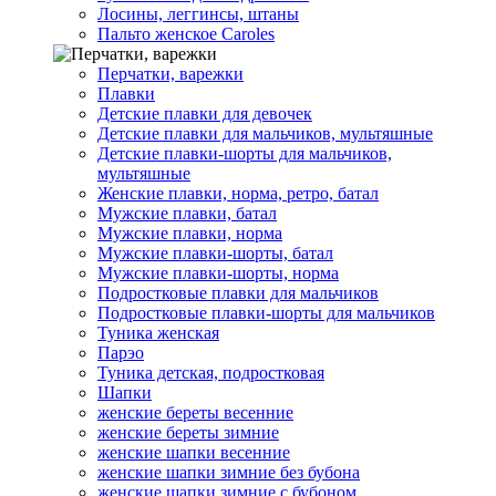
Лосины, леггинсы, штаны
Пальто женское Caroles
Перчатки, варежки
Плавки
Детские плавки для девочек
Детские плавки для мальчиков, мультяшные
Детские плавки-шорты для мальчиков,
мультяшные
Женские плавки, норма, ретро, батал
Мужские плавки, батал
Мужские плавки, норма
Мужские плавки-шорты, батал
Мужские плавки-шорты, норма
Подростковые плавки для мальчиков
Подростковые плавки-шорты для мальчиков
Туникa женская
Парэо
Туника детская, подростковая
Шапки
женские береты весенние
женские береты зимние
женские шапки весенние
женские шапки зимние без бубона
женские шапки зимние с бубоном