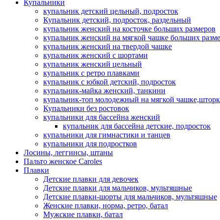
Купальники
купальник детский цельный, подросток
Купальник детский, подросток, раздельный
купальник женский на косточке больших размеров
купальник женский на мягкой чашке больших разм
купальник женский на твердой чашке
купальник женский с шортами
купальник женский цельный
купальник с ретро плавками
купальник с юбкой детский, подросток
купальник-майка женский, танкини
купальник-топ молодежный на мягкой чашке,шторк
Купальники без ростовок
купальники для бассейна женский
купальник для бассейна детские, подросток
купальники для гимнастики и танцев
купальники для подростков
Лосины, леггинсы, штаны
Пальто женское Caroles
Плавки
Детские плавки для девочек
Детские плавки для мальчиков, мультяшные
Детские плавки-шорты для мальчиков, мультяшные
Женские плавки, норма, ретро, батал
Мужские плавки, батал