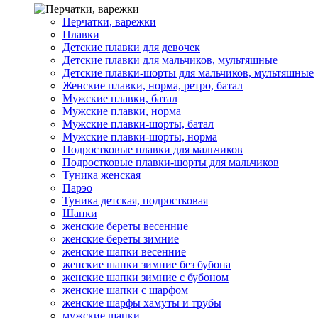
Перчатки, варежки
Плавки
Детские плавки для девочек
Детские плавки для мальчиков, мультяшные
Детские плавки-шорты для мальчиков, мультяшные
Женские плавки, норма, ретро, батал
Мужские плавки, батал
Мужские плавки, норма
Мужские плавки-шорты, батал
Мужские плавки-шорты, норма
Подростковые плавки для мальчиков
Подростковые плавки-шорты для мальчиков
Туникa женская
Парэо
Туника детская, подростковая
Шапки
женские береты весенние
женские береты зимние
женские шапки весенние
женские шапки зимние без бубона
женские шапки зимние с бубоном
женские шапки с шарфом
женские шарфы хамуты и трубы
мужские шапки