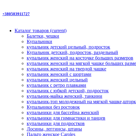
+380503911727
Каталог товаров
(current)
Балетки, чешки
Купальники
купальник детский цельный, подросток
Купальник детский, подросток, раздельный
купальник женский на косточке больших размеров
купальник женский на мягкой чашке больших разм
купальник женский на твердой чашке
купальник женский с шортами
купальник женский цельный
купальник с ретро плавками
купальник с юбкой детский, подросток
купальник-майка женский, танкини
купальник-топ молодежный на мягкой чашке,шторк
Купальники без ростовок
купальники для бассейна женский
купальники для гимнастики и танцев
купальники для подростков
Лосины, леггинсы, штаны
Пальто женское Caroles