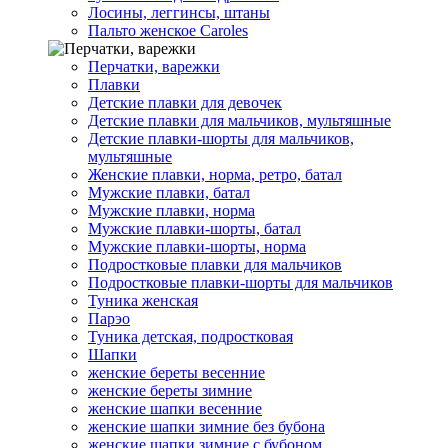
Лосины, леггинсы, штаны
Пальто женское Caroles
Перчатки, варежки
Плавки
Детские плавки для девочек
Детские плавки для мальчиков, мультяшные
Детские плавки-шорты для мальчиков,
мультяшные
Женские плавки, норма, ретро, батал
Мужские плавки, батал
Мужские плавки, норма
Мужские плавки-шорты, батал
Мужские плавки-шорты, норма
Подростковые плавки для мальчиков
Подростковые плавки-шорты для мальчиков
Туникa женская
Парэо
Туника детская, подростковая
Шапки
женские береты весенние
женские береты зимние
женские шапки весенние
женские шапки зимние без бубона
женские шапки зимние с бубоном