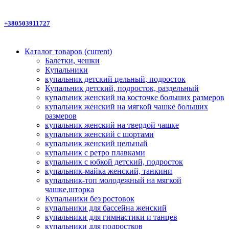
+380503911727
Каталог товаров
(current)
Балетки, чешки
Купальники
купальник детский цельный, подросток
Купальник детский, подросток, раздельный
купальник женский на косточке больших размеров
купальник женский на мягкой чашке больших
размеров
купальник женский на твердой чашке
купальник женский с шортами
купальник женский цельный
купальник с ретро плавками
купальник с юбкой детский, подросток
купальник-майка женский, танкини
купальник-топ молодежный на мягкой
чашке,шторка
Купальники без ростовок
купальники для бассейна женский
купальники для гимнастики и танцев
купальники для подростков