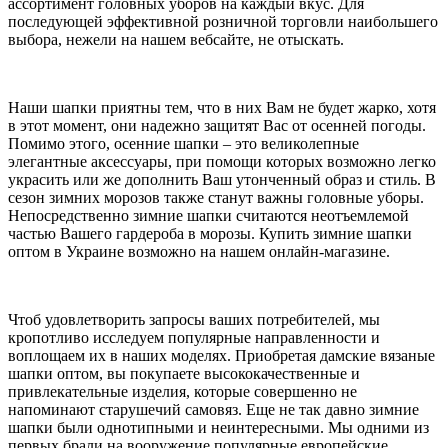
ассортимент головных уборов на каждый вкус. Для
последующей эффективной розничной торговли наибольшего
выбора, нежели на нашем вебсайте, не отыскать.
Наши шапки приятны тем, что в них Вам не будет жарко, хотя
в этот момент, они надежно защитят Вас от осенней погоды.
Помимо этого, осенние шапки – это великолепные
элегантные аксессуары, при помощи которых возможно легко
украсить или же дополнить Ваш утонченный образ и стиль. В
сезон зимних морозов также станут важны головные уборы.
Непосредственно зимние шапки считаются неотъемлемой
частью Вашего гардероба в морозы. Купить зимние шапки
оптом в Украине возможно на нашем онлайн-магазине.
Чтоб удовлетворить запросы ваших потребителей, мы
кропотливо исследуем популярные направленности и
воплощаем их в наших моделях. Приобретая дамские вязаные
шапки оптом, вы покупаете высококачественные и
привлекательные изделия, которые совершенно не
напоминают старушечий самовяз. Еще не так давно зимние
шапки были однотипными и неинтересными. Мы одними из
первых брали на вооружение популярные европейские